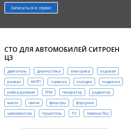
Записаться в сервис
СТО ДЛЯ АВТОМОБИЛЕЙ СИТРОЕН
Ц3
двигатель
диагностика
электрика
ходовая
развал
АКПП
тормоза
колодки
подвеска
рейка рулевая
ГРМ
генератор
радиатор
масло
свечи
фильтры
форсунки
шиномонтаж
глушитель
ТО
Замена ГБЦ