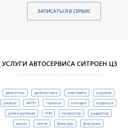
ЗАПИСАТЬСЯ В СЕРВИС
УСЛУГИ АВТОСЕРВИСА СИТРОЕН Ц3
двигатель
диагностика
электрика
ходовая
развал
АКПП
тормоза
колодки
подвеска
рейка рулевая
ГРМ
генератор
радиатор
масло
свечи
фильтры
форсунки