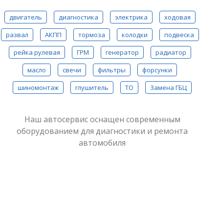
двигатель
диагностика
электрика
ходовая
развал
АКПП
тормоза
колодки
подвеска
рейка рулевая
ГРМ
генератор
радиатор
масло
свечи
фильтры
форсунки
шиномонтаж
глушитель
ТО
Замена ГБЦ
Наш автосервис оснащен современным
оборудованием для диагностики и ремонта
автомобиля